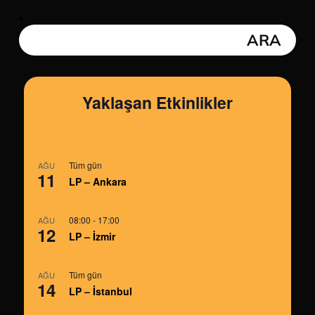
Yaklaşan Etkinlikler
Tüm gün
AĞU
11
LP – Ankara
08:00
-
17:00
AĞU
12
LP – İzmir
Tüm gün
AĞU
14
LP – İstanbul