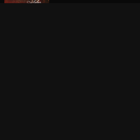
Kapak
/
Metal
/
Müzik
/
Tehlikeli Bölge
09 / 08 / 26 •
Yorum
Chris Kael, Phil Labonte’nin “Terapi
Erkekler İçin Değil” Görüşüne
Katılmadı: “Ben Terapiye
Gidiyorum”
Kapak
/
Tehlikeli Bölge
/
Yaşam
09 / 08 / 26 •
Yorum
Cursed In Eternity ve Illusions
Play’den Ortak Proje: “Ashen Sky”
Yayımlandı
Black Metal
/
Doom Metal
/
Albüm Haberi
/
Kapak
/
Metal
/
Müzik
/
Yerli grup
07 / 08 / 26 •
Yorum