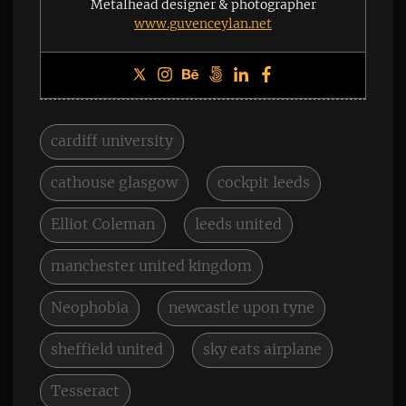
Metalhead designer & photographer
www.guvenceylan.net
cardiff university
cathouse glasgow
cockpit leeds
Elliot Coleman
leeds united
manchester united kingdom
Neophobia
newcastle upon tyne
sheffield united
sky eats airplane
Tesseract