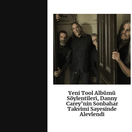
olisti Tobias
Yeni Tool Albümü
K
+
K
+
ccept Klasiği
Söylentileri, Danny
s”u Yeniden
Carey’nin Sonbahar
lendirdi
Takvimi Sayesinde
Alevlendi