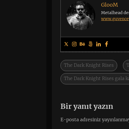
GlooM
Metalhead de
www.guvencey
The Dark Knight Rises
T
The Dark Knight Rises gala k
Bir yanıt yazın
E-posta adresiniz yayınlanma