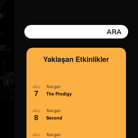
Yaklaşan Etkinlikler
Tüm gün
AĞU
7
The Prodigy
Tüm gün
AĞU
8
Second
Tüm gün
AĞU