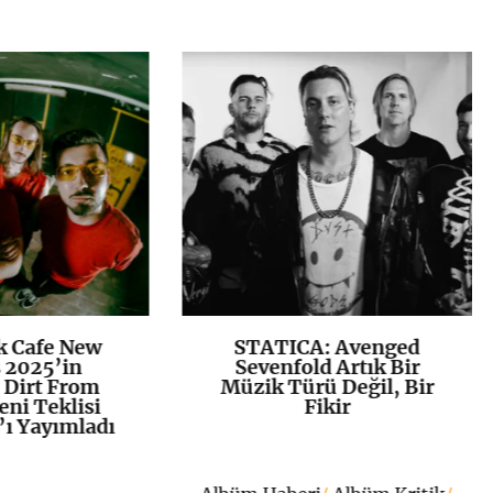
k Cafe New
STATICA: Avenged
K
+
K
+
 2025’in
Sevenfold Artık Bir
 Dirt From
Müzik Türü Değil, Bir
eni Teklisi
Fikir
 Yayımladı