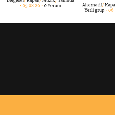
Belgesel
/
Kapak
/
Müzik
/
Yakında
Alternatif
/
Kap
• 05 08 26 •
0 Yorum
Yerli grup
• 06