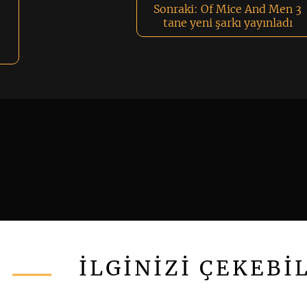
Sonraki:
Of Mice And Men 3
tane yeni şarkı yayınladı
İLGİNİZİ ÇEKEBİ