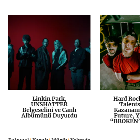
Linkin Park,
Hard Roc
K
+
UNSHATTER
Talents
Belgeselini ve Canlı
Kazananı
Albümünü Duyurdu
Future, Y
“BROKEN”ı