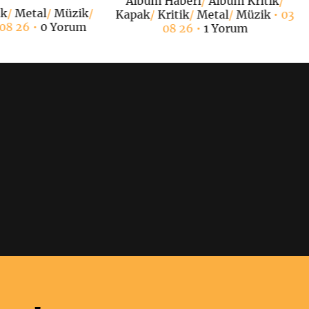
Albüm Haberi
/
Albüm Kritik
/
ak
/
Metal
/
Müzik
/
Kapak
/
Kritik
/
Metal
/
Müzik
• 03
 08 26 •
0 Yorum
08 26 •
1 Yorum