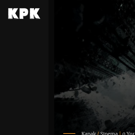
Kapak
/
Sinema
|
0 Yo