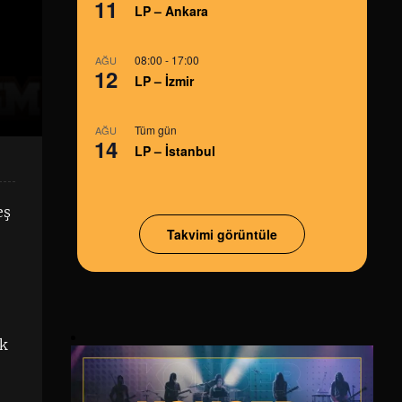
11
LP – Ankara
08:00
-
17:00
AĞU
12
LP – İzmir
Tüm gün
AĞU
14
LP – İstanbul
eş
Takvimi görüntüle
rk