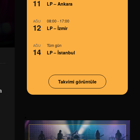
11
LP – Ankara
08:00
-
17:00
AĞU
12
LP – İzmir
Tüm gün
AĞU
14
LP – İstanbul
Takvimi görüntüle
h