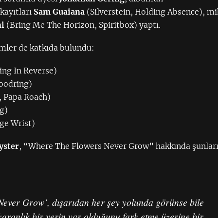
kayıtları
Sam Guaiana
(Silverstein, Holding Absence), mi
ni
(Bring Me The Horizon, Spiritbox) yaptı.
imler de katkıda bulundu:
ling In Reverse)
Moodring)
, Papa Roach)
ng)
ge Wrist)
yster
, “Where The Flowers Never Grow” hakkında şunlar
ever Grow’, dışarıdan her şey yolunda görünse bile
karanlık bir yerin var olduğunu fark etme üzerine bir