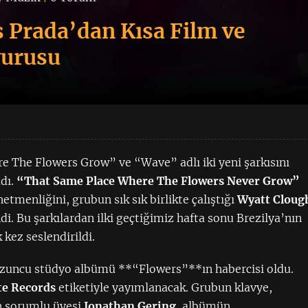
 Prada’dan Kısa Film ve
yurusu
e The Flowers Grow” ve “Wave” adlı iki yeni şarkısını
adı.
“That Same Place Where The Flowers Never Grow”
netmenliğini, grubun sık sık birlikte çalıştığı
Wyatt Cloug
di. Bu şarkılardan ilki geçtiğimiz hafta sonu Brezilya’nın
 kez seslendirildi.
kuzuncu stüdyo albümü **“Flowers”**ın habercisi oldu.
te Records
etiketiyle yayımlanacak. Grubun klavye,
n sorumlu üyesi
Jonathan Gering
, albümün