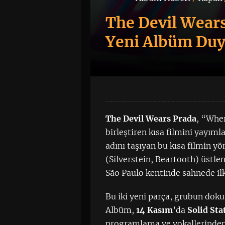
The Devil Wears
Yeni Albüm Du
The Devil Wears Prada
, “Wher
birleştiren kısa filmini yayıml
adını taşıyan bu kısa filmin yö
(Silverstein, Beartooth) üstlen
São Paulo kentinde sahnede ilk
Bu iki yeni parça, grubun do
Albüm,
14 Kasım
’da
Solid Sta
programlama ve vokallerinde