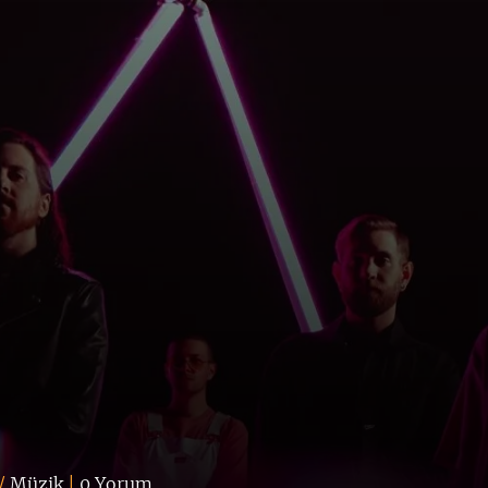
/
Müzik
|
0 Yorum