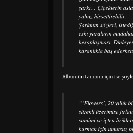
şarkı… Çiçeklerin asla
yalnız hissettirebilir.
Şarkının sözleri, isted
eski yaraların müdaha
hesaplaşması. Dinleyen
karanlıkla baş ederken
Albümün tamamı için ise şöyle
“‘Flowers’, 20 yıllık b
sürekli üzerimize fırl
samimi ve içten lirikl
kurmak için umutsuz bi