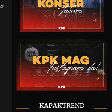
ks
ı
KAPAK
TREND