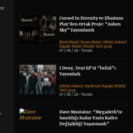
er
Cursed In Eternity ve Illusions
Play’den Ortak Proje: “Ashen
Sky” Yayımlandı
Black Metal
/
Doom Metal
/
Albüm Haberi
/
Kapak
/
Metal
/
Müzik
/
Yerli grup
07 / 08 / 26 •
Yorum
I Deny, Yeni EP’si “İnfial”ı
Yayımladı
Albüm Haberi
/
Hardcore
/
Kapak
/
Müzik
/
Yerli grup
07 / 08 / 26 •
Yorum
,
Dave Mustaine: “Megadeth’te
Sanıldığı Kadar Fazla Kadro
Değişikliği Yaşanmadı”