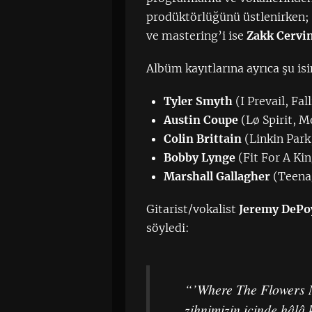
prodüktörlüğünü üstlenirken; 
ve mastering’i ise
Zakk Cervi
Albüm kayıtlarına ayrıca şu is
Tyler Smyth
(I Prevail, Fal
Austin Coupe
(Lø Spirit, 
Colin Brittain
(Linkin Park
Bobby Lynge
(Fit For A Ki
Marshall Gallagher
(Teena
Gitarist/vokalist
Jeremy DePo
söyledi:
“’Where The Flowers N
zihnimizin içinde hâlâ 