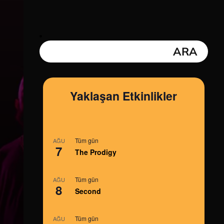
Yaklaşan Etkinlikler
Tüm gün
AĞU
7
The Prodigy
Tüm gün
AĞU
8
Second
Tüm gün
AĞU