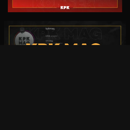
KAPAK
TREND