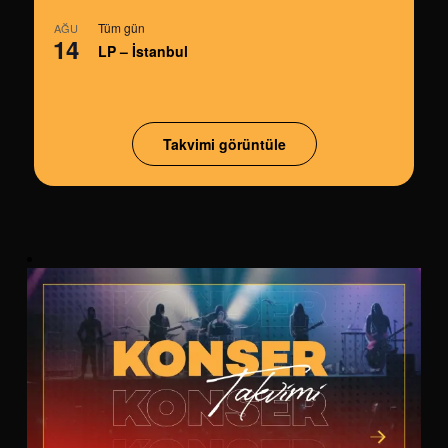
Tüm gün
AĞU
14
LP – İstanbul
Takvimi görüntüle