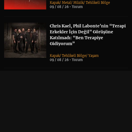
Kapak
/
Metal
/
Müzik
/
Tehlikeli Bölge
09 / 08 / 26 •
Yorum
Chris Kael, Phil Labonte’nin “Terapi
Erkekler İçin Değil” Görüşüne
Katılmadı: “Ben Terapiye
Gidiyorum”
Kapak
/
Tehlikeli Bölge
/
Yaşam
09 / 08 / 26 •
Yorum
Cursed In Eternity ve Illusions
Play’den Ortak Proje: “Ashen Sky”
Yayımlandı
Black Metal
/
Doom Metal
/
Albüm Haberi
/
Kapak
/
Metal
/
Müzik
/
Yerli grup
07 / 08 / 26 •
Yorum
I Deny, Yeni EP’si “İnfial”ı Yayımladı