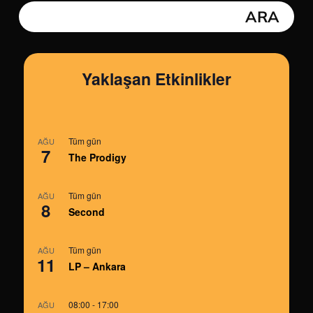
Yaklaşan Etkinlikler
Tüm gün
AĞU
7
The Prodigy
Tüm gün
AĞU
8
Second
Tüm gün
AĞU
11
LP – Ankara
08:00
-
17:00
AĞU