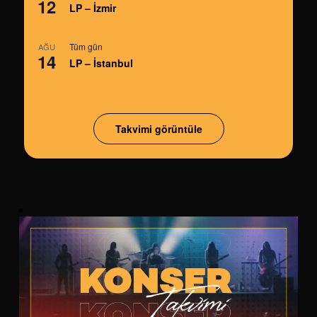
12
LP – İzmir
Tüm gün
AĞU
14
LP – İstanbul
Takvimi görüntüle