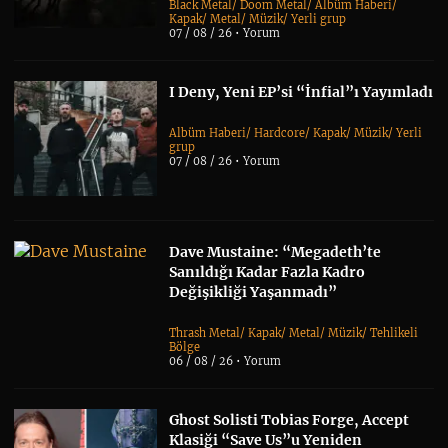
Black Metal
/
Doom Metal
/
Albüm Haberi
/
Kapak
/
Metal
/
Müzik
/
Yerli grup
07 / 08 / 26 •
Yorum
I Deny, Yeni EP’si “İnfial”ı Yayımladı
Albüm Haberi
/
Hardcore
/
Kapak
/
Müzik
/
Yerli
grup
07 / 08 / 26 •
Yorum
Dave Mustaine: “Megadeth’te
Sanıldığı Kadar Fazla Kadro
Değişikliği Yaşanmadı”
Thrash Metal
/
Kapak
/
Metal
/
Müzik
/
Tehlikeli
Bölge
06 / 08 / 26 •
Yorum
Ghost Solisti Tobias Forge, Accept
Klasiği “Save Us”u Yeniden