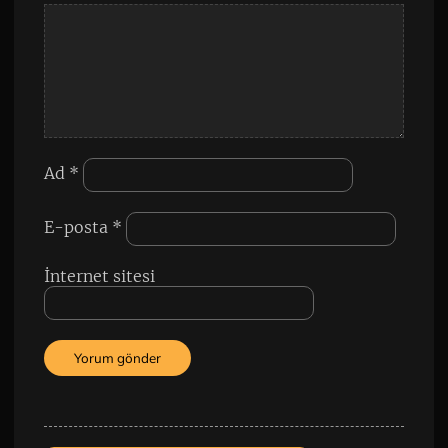
Ad
*
E-posta
*
İnternet sitesi