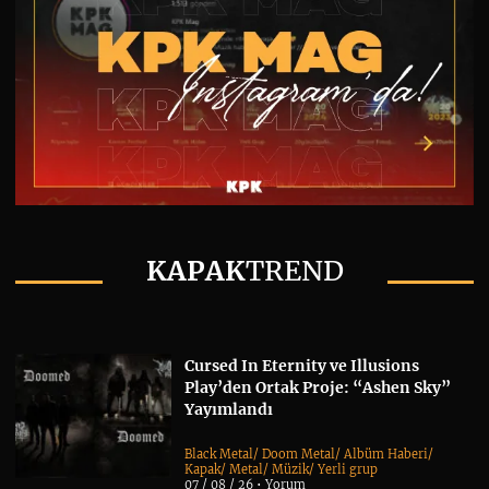
KAPAK
TREND
Cursed In Eternity ve Illusions
Play’den Ortak Proje: “Ashen Sky”
Yayımlandı
Black Metal
/
Doom Metal
/
Albüm Haberi
/
Kapak
/
Metal
/
Müzik
/
Yerli grup
07 / 08 / 26 •
Yorum