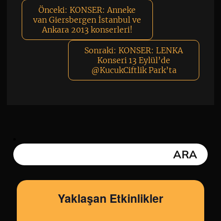
Önceki:
KONSER: Anneke
van Giersbergen İstanbul ve
Ankara 2013 konserleri!
Sonraki:
KONSER: LENKA
Konseri 13 Eylül’de
@KucukCiftlik‎ Park’ta
Yaklaşan Etkinlikler