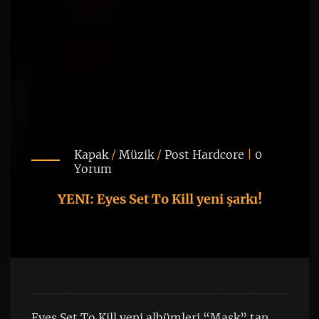
Kapak
/
Müzik
/
Post Hardcore
|
0
Yorum
YENI: Eyes Set To Kill yeni şarkı!
Eyes Set To Kill yeni albümleri “Mask” tan