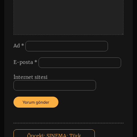
Ad
*
E-posta
*
İnternet sitesi
Önceki:
SINEMA: Türk