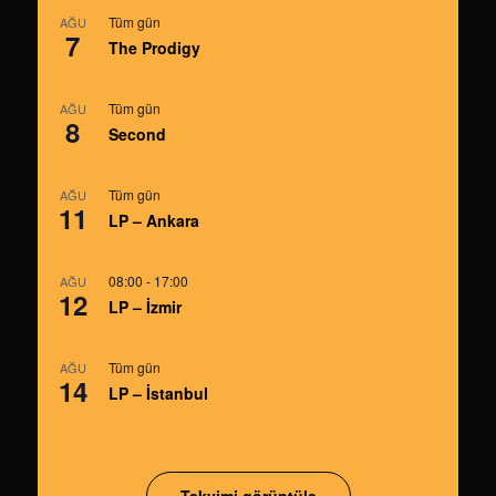
Tüm gün
AĞU
7
The Prodigy
Tüm gün
AĞU
8
Second
Tüm gün
AĞU
11
LP – Ankara
08:00
-
17:00
AĞU
12
LP – İzmir
Tüm gün
AĞU
14
LP – İstanbul
Takvimi görüntüle