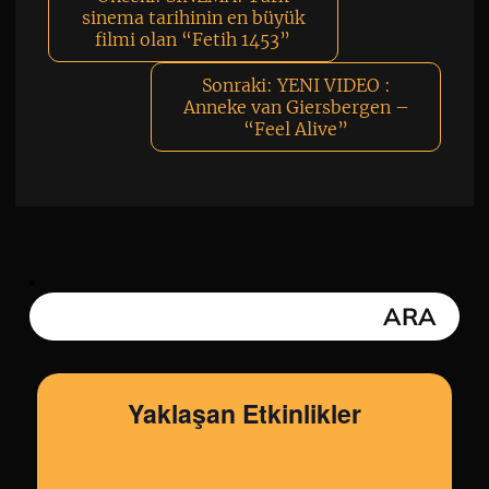
sinema tarihinin en büyük
filmi olan “Fetih 1453”
Sonraki:
YENI VIDEO :
Anneke van Giersbergen –
“Feel Alive”
Yaklaşan Etkinlikler