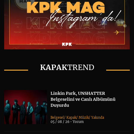
KAPAK
TREND
Linkin Park, UNSHATTER
Belgeselini ve Canlı Albümünü
Duyurdu
Belgesel
/
Kapak
/
Müzik
/
Yakında
05 / 08 / 26 •
Yorum