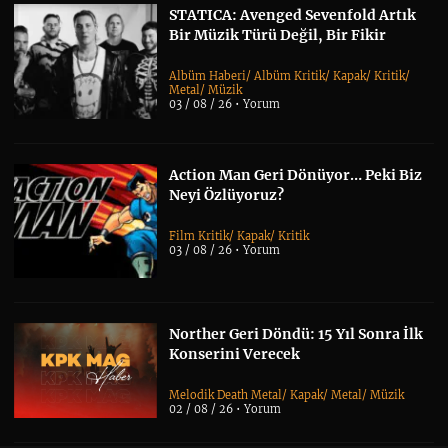
STATICA: Avenged Sevenfold Artık
Bir Müzik Türü Değil, Bir Fikir
Albüm Haberi
/
Albüm Kritik
/
Kapak
/
Kritik
/
Metal
/
Müzik
03 / 08 / 26 •
Yorum
Action Man Geri Dönüyor… Peki Biz
Neyi Özlüyoruz?
Film Kritik
/
Kapak
/
Kritik
03 / 08 / 26 •
Yorum
Norther Geri Döndü: 15 Yıl Sonra İlk
Konserini Verecek
Melodik Death Metal
/
Kapak
/
Metal
/
Müzik
02 / 08 / 26 •
Yorum