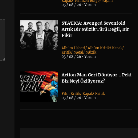
Kapak
/
Tehlikeli Bölge
/
Yaşam
05 / 08 / 26 •
Yorum
STATICA: Avenged Sevenfold
Artık Bir Müzik Türü Değil, Bir
Fikir
Albüm Haberi
/
Albüm Kritik
/
Kapak
/
Kritik
/
Metal
/
Müzik
03 / 08 / 26 •
Yorum
Action Man Geri Dönüyor… Peki
Biz Neyi Özlüyoruz?
Film Kritik
/
Kapak
/
Kritik
03 / 08 / 26 •
Yorum