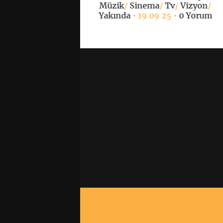
itik
/
Müzik
• 05 03
Müzik
/
Sinema
/
Tv
/
Vizyon
/
•
0 Yorum
Yakında
• 19 09 25 •
0 Yorum