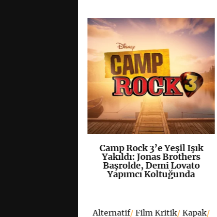
 Değil, Bir
Camp Rock 3’e Yeşil Işık
K
+
K
+
i”: Hannah
Yakıldı: Jonas Brothers
20 Yıl Sonra
Başrolde, Demi Lovato
âlâ İçimize
Yapımcı Koltuğunda
unuyor?
Alternatif
/
Film Kritik
/
Kapak
/