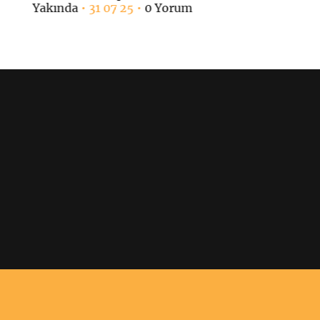
Yakında
• 31 07 25 •
0 Yorum