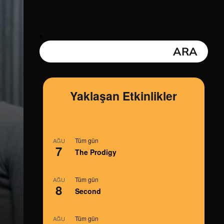
Yaklaşan Etkinlikler
Tüm gün
AĞU
7
The Prodigy
Tüm gün
AĞU
8
Second
Tüm gün
AĞU