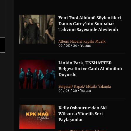
Yeni Tool Albümü Söylentileri,
Danny Carey’nin Sonbahar
Takvimi Sayesinde Alevlendi
Albüm Haberi
/
Kapak
/
Müzik
06 / 08 / 26 •
Yorum
Linkin Park, UNSHATTER
Belgeselini ve Canlı Albümünü
Duyurdu
Belgesel
/
Kapak
/
Müzik
/
Yakında
05 / 08 / 26 •
Yorum
Kelly Osbourne’dan Sid
Wilson’a Yönelik Sert
Paylaşımlar