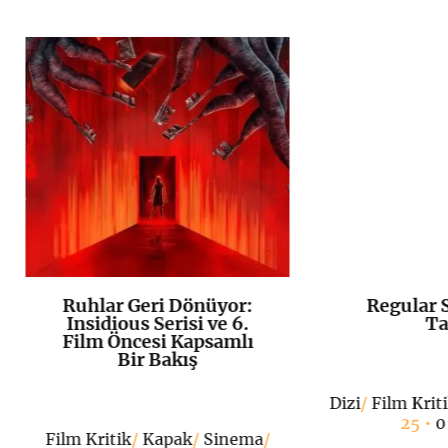
Ruhlar Geri Dönüyor:
Regular 
K
+
Insidious Serisi ve 6.
Ta
Film Öncesi Kapsamlı
Bir Bakış
Dizi
/
Film Krit
25 •
0
Film Kritik
/
Kapak
/
Sinema
/