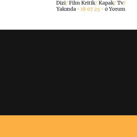
Dizi
/
Film Kritik
/
Kapak
/
Tv
/
Yakında
• 18 07 25 •
0 Yorum