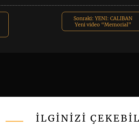
Sonraki:
YENI: CALIBAN
Yeni video “Memorial”
İLGİNİZİ ÇEKEBİ