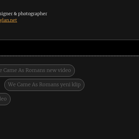
signer & photographer
lan.net
e Came As Romans new video
We Came As Romans yeni klip
deo