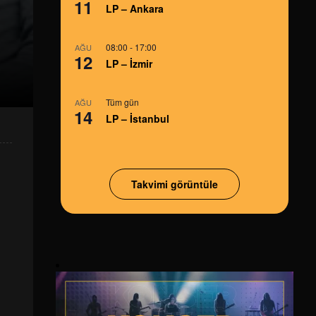
11
LP – Ankara
08:00
-
17:00
AĞU
12
LP – İzmir
Tüm gün
AĞU
14
LP – İstanbul
Takvimi görüntüle