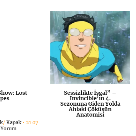
Show: Lost
Sessizlikte İşgal” –
K
+
K
+
pes
Invincible’ın 4.
Sezonuna Giden Yolda
Ahlaki Çöküşün
Anatomisi
ik
/
Kapak
• 21 07
 Yorum