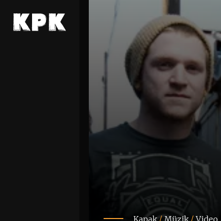
Kapak
/
Müzik
/
Video