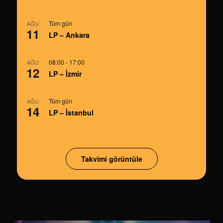
Tüm gün
AĞU
11
LP – Ankara
08:00
-
17:00
AĞU
12
LP – İzmir
Tüm gün
AĞU
14
LP – İstanbul
Takvimi görüntüle