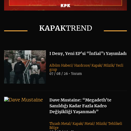
KAPAK
TREND
I Deny, Yeni EP’si “İnfial”ı Yayımladı
Albüm Haberi
/
Hardcore
/
Kapak
/
Müzik
/
Yerli
grup
07 / 08 / 26 •
Yorum
Dave Mustaine: “Megadeth’te
Sanıldığı Kadar Fazla Kadro
Değişikliği Yaşanmadı”
Thrash Metal
/
Kapak
/
Metal
/
Müzik
/
Tehlikeli
Bölge