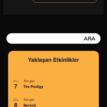
Yaklaşan Etkinlikler
Tüm gün
AĞU
7
The Prodigy
Tüm gün
AĞU
8
Second