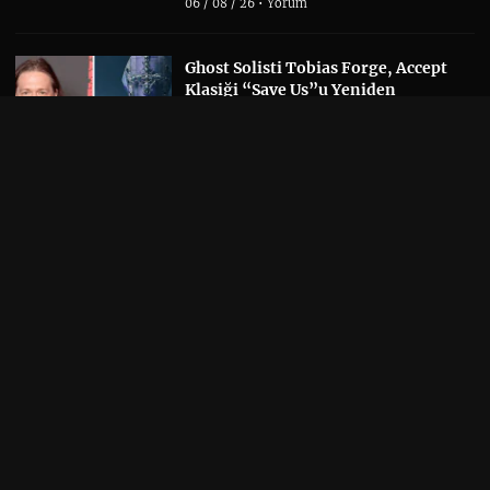
06 / 08 / 26 •
Yorum
Ghost Solisti Tobias Forge, Accept
Klasiği “Save Us”u Yeniden
Seslendirdi
Kapak
/
Metal
/
Müzik
06 / 08 / 26 •
Yorum
Yeni Tool Albümü Söylentileri,
Danny Carey’nin Sonbahar Takvimi
Sayesinde Alevlendi
Albüm Haberi
/
Kapak
/
Müzik
06 / 08 / 26 •
Yorum
Linkin Park, UNSHATTER
Belgeselini ve Canlı Albümünü
Duyurdu