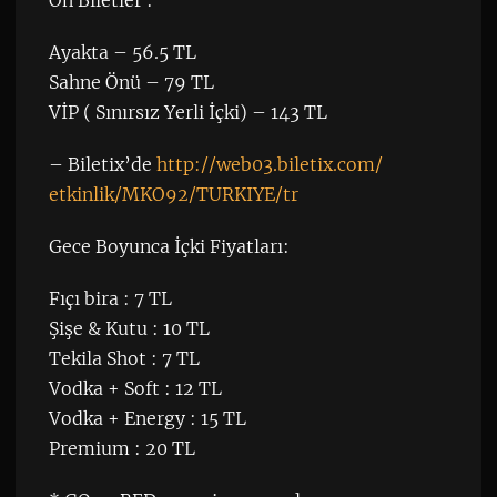
Ayakta – 56.5 TL
Sahne Önü – 79 TL
VİP ( Sınırsız Yerli İçki) – 143 TL
– Biletix’de
http://web03.biletix.com/
etkinlik/MKO92/TURKIYE/tr
Gece Boyunca İçki Fiyatları:
Fıçı bira : 7 TL
Şişe & Kutu : 10 TL
Tekila Shot : 7 TL
Vodka + Soft : 12 TL
Vodka + Energy : 15 TL
Premium : 20 TL