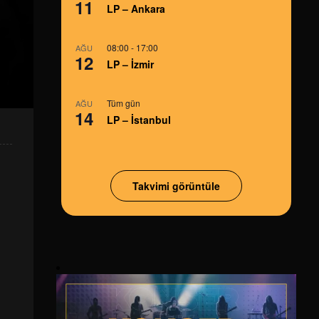
11
LP – Ankara
08:00
-
17:00
AĞU
12
LP – İzmir
Tüm gün
AĞU
14
LP – İstanbul
Takvimi görüntüle