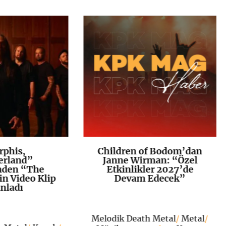
phis,
Children of Bodom’dan
K
+
K
+
erland”
Janne Wirman: “Özel
den “The
Etkinlikler 2027’de
in Video Klip
Devam Edecek”
nladı
Melodik Death Metal
/
Metal
/