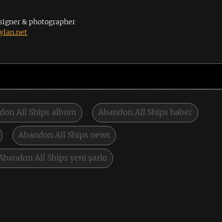
signer & photographer
lan.net
don All Ships album
Abandon All Ships haber
Abandon All Ships news
Abandon All Ships yeni şarkı