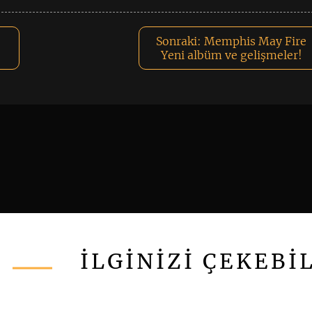
Sonraki:
Memphis May Fire
Yeni albüm ve gelişmeler!
İLGİNİZİ ÇEKEBİ