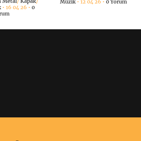
h Metal
/
Kapak
/
Müzik
• 12 04 26 •
0 Yorum
k
• 16 04 26 •
0
rum