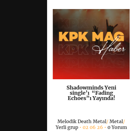
Amarth’tan
Shadowminds Yeni
K
+
K
+
de Bir İlk: İlk
single’ı “Fading
k Şarkıları
Echoes”ı Yayında!
” Yayımlandı
Melodik Death Metal
/
Metal
/
th Metal
/
Kapak
/
Yerli grup
• 02 06 26 •
0 Yorum