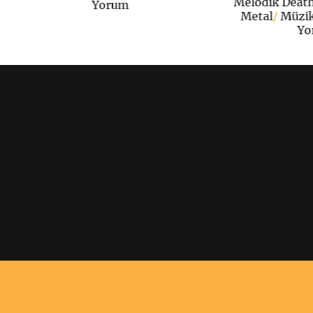
Melodik Deat
Yorum
Metal
/
Müzi
Yo