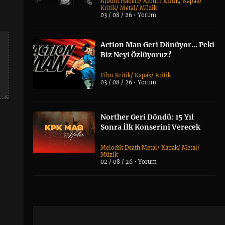
Albüm Haberi
/
Albüm Kritik
/
Kapak
/
Kritik
/
Metal
/
Müzik
03 / 08 / 26 •
Yorum
Action Man Geri Dönüyor… Peki
Biz Neyi Özlüyoruz?
Film Kritik
/
Kapak
/
Kritik
03 / 08 / 26 •
Yorum
Norther Geri Döndü: 15 Yıl
Sonra İlk Konserini Verecek
Melodik Death Metal
/
Kapak
/
Metal
/
Müzik
02 / 08 / 26 •
Yorum