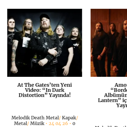
At The Gates’ten Yeni
Amor
K
+
Video: “In Dark
“Bord
Distortion” Yayında!
Albümün
Lantern” iç
Yayı
Melodik Death Metal
/
Kapak
/
Metal
/
Müzik
• 24 04 26 •
0