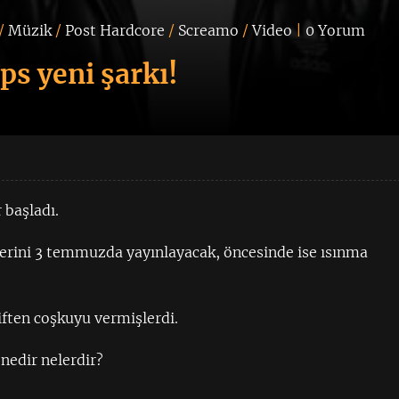
/
Müzik
/
Post Hardcore
/
Screamo
/
Video
|
0 Yorum
ps yeni şarkı!
 başladı.
lerini 3 temmuzda yayınlayacak, öncesinde ise ısınma
iften coşkuyu vermişlerdi.
 nedir nelerdir?