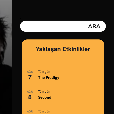
Yaklaşan Etkinlikler
Tüm gün
AĞU
7
The Prodigy
Tüm gün
AĞU
8
Second
Tüm gün
AĞU