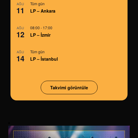
Tüm gün
AĞU
11
LP – Ankara
08:00
-
17:00
AĞU
12
LP – İzmir
Tüm gün
AĞU
14
LP – İstanbul
Takvimi görüntüle