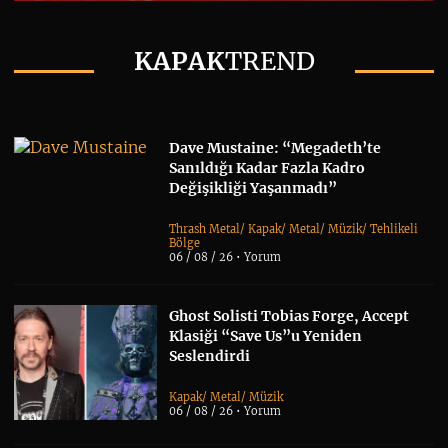
KAPAK
TREND
Dave Mustaine: “Megadeth’te
Sanıldığı Kadar Fazla Kadro
Değişikliği Yaşanmadı”
Thrash Metal
/
Kapak
/
Metal
/
Müzik
/
Tehlikeli
Bölge
06 / 08 / 26 •
Yorum
Ghost Solisti Tobias Forge, Accept
Klasiği “Save Us”u Yeniden
Seslendirdi
Kapak
/
Metal
/
Müzik
06 / 08 / 26 •
Yorum