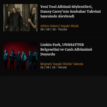
Yeni Tool Albümü Söylentileri,
Danny Carey’nin Sonbahar Takvimi
Sayesinde Alevlendi
Albüm Haberi
/
Kapak
/
Müzik
06 / 08 / 26 •
Yorum
Linkin Park, UNSHATTER
Belgeselini ve Canlı Albümünü
Duyurdu
Belgesel
/
Kapak
/
Müzik
/
Yakında
05 / 08 / 26 •
Yorum
Kelly Osbourne’dan Sid Wilson’a
Yönelik Sert Paylaşımlar
Kapak
/
Tehlikeli Bölge
/
Yaşam
05 / 08 / 26 •
Yorum