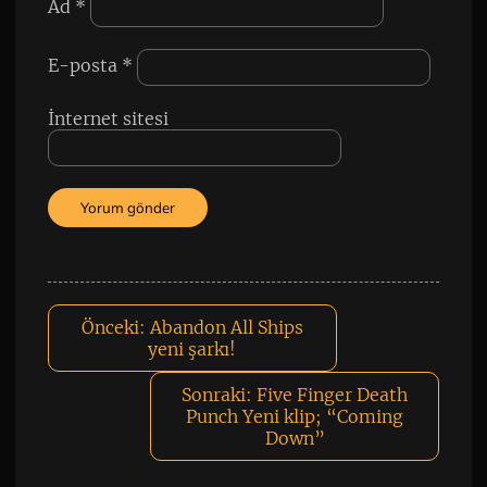
Ad
*
E-posta
*
İnternet sitesi
Önceki:
Abandon All Ships
yeni şarkı!
Sonraki:
Five Finger Death
Punch Yeni klip; “Coming
Down”