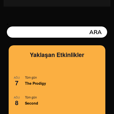
Yaklaşan Etkinlikler
Tüm gün
AĞU
7
The Prodigy
Tüm gün
AĞU
8
Second