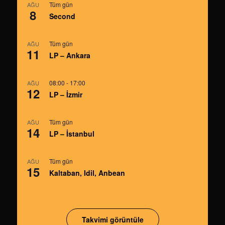
Tüm gün
AĞU
8
Second
Tüm gün
AĞU
11
LP – Ankara
08:00
-
17:00
AĞU
12
LP – İzmir
Tüm gün
AĞU
14
LP – İstanbul
Tüm gün
AĞU
15
Kaltaban, Idil, Anbean
Takvimi görüntüle