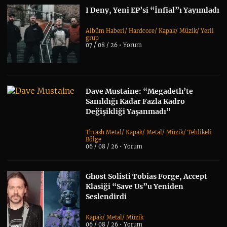
I Deny, Yeni EP’si “İnfial”ı Yayımladı
Albüm Haberi
/
Hardcore
/
Kapak
/
Müzik
/
Yerli
grup
07 / 08 / 26 •
Yorum
Dave Mustaine: “Megadeth’te
Sanıldığı Kadar Fazla Kadro
Değişikliği Yaşanmadı”
Thrash Metal
/
Kapak
/
Metal
/
Müzik
/
Tehlikeli
Bölge
06 / 08 / 26 •
Yorum
Ghost Solisti Tobias Forge, Accept
Klasiği “Save Us”u Yeniden
Seslendirdi
Kapak
/
Metal
/
Müzik
06 / 08 / 26 •
Yorum