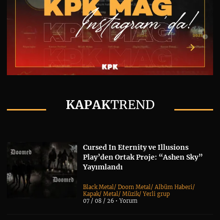
KAPAK
TREND
Cursed In Eternity ve Illusions
Play’den Ortak Proje: “Ashen Sky”
Yayımlandı
Black Metal
/
Doom Metal
/
Albüm Haberi
/
Kapak
/
Metal
/
Müzik
/
Yerli grup
07 / 08 / 26 •
Yorum