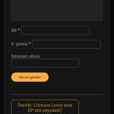
Ad
*
E-posta
*
İnternet sitesi
Önceki:
Crimson Lotus yeni
EP’sini yayınladı!