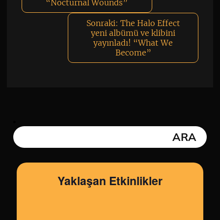
“Nocturnal Wounds”
Sonraki:
The Halo Effect
yeni albümü ve klibini
yayınladı! “What We
Become”
Yaklaşan Etkinlikler