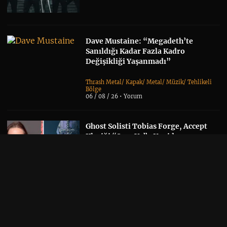
Dave Mustaine: “Megadeth’te
Sanıldığı Kadar Fazla Kadro
Değişikliği Yaşanmadı”
Thrash Metal
/
Kapak
/
Metal
/
Müzik
/
Tehlikeli
Bölge
06 / 08 / 26 •
Yorum
Ghost Solisti Tobias Forge, Accept
Klasiği “Save Us”u Yeniden
Seslendirdi
Kapak
/
Metal
/
Müzik
06 / 08 / 26 •
Yorum