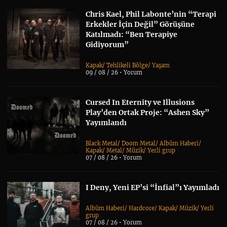
Chris Kael, Phil Labonte’nin “Terapi
Erkekler İçin Değil” Görüşüne
Katılmadı: “Ben Terapiye
Gidiyorum”
Kapak
/
Tehlikeli Bölge
/
Yaşam
09 / 08 / 26 •
Yorum
Cursed In Eternity ve Illusions
Play’den Ortak Proje: “Ashen Sky”
Yayımlandı
Black Metal
/
Doom Metal
/
Albüm Haberi
/
Kapak
/
Metal
/
Müzik
/
Yerli grup
07 / 08 / 26 •
Yorum
I Deny, Yeni EP’si “İnfial”ı Yayımladı
Albüm Haberi
/
Hardcore
/
Kapak
/
Müzik
/
Yerli
grup
07 / 08 / 26 •
Yorum