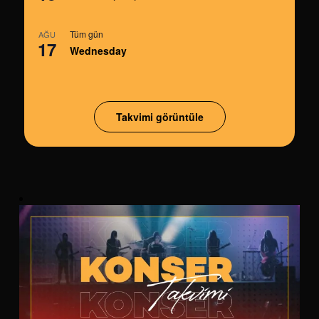
Tüm gün
AĞU
17
Wednesday
Takvimi görüntüle