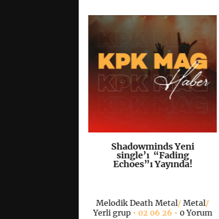
Amarth’tan
Shadowminds Yeni
K
+
K
+
de Bir İlk: İlk
single’ı “Fading
k Şarkıları
Echoes”ı Yayında!
” Yayımlandı
Melodik Death Metal
/
Metal
/
th Metal
/
Kapak
/
Yerli grup
• 02 06 26 •
0 Yorum