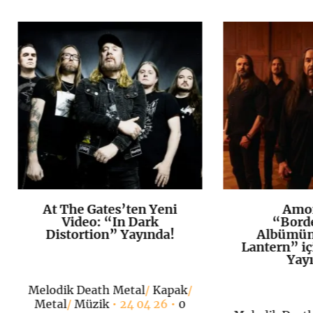
At The Gates’ten Yeni
Amor
K
+
Video: “In Dark
“Bord
Distortion” Yayında!
Albümün
Lantern” iç
Yayı
Melodik Death Metal
/
Kapak
/
Metal
/
Müzik
• 24 04 26 •
0