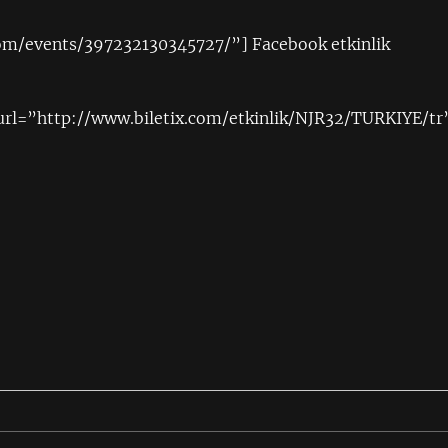
om/events/397232130345727/”] Facebook etkinlik
url=”http://www.biletix.com/etkinlik/NJR32/TURKIYE/tr