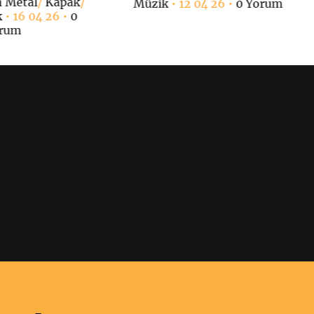
h Metal
/
Kapak
/
Müzik
• 12 04 26 •
0 Yorum
k
• 16 04 26 •
0
rum