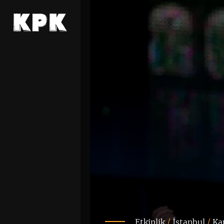
Etkinlik
/
İstanbul
/
Ka