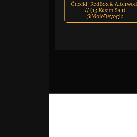
Önceki:
RedBox & Afterwor
// (13 Kasım Salı)
@MojoBeyoglu