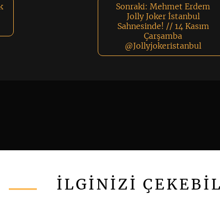
k
Sonraki:
Mehmet Erdem
Jolly Joker İstanbul
Sahnesinde! // 14 Kasım
Çarşamba
@Jollyjokeristanbul
İLGİNİZİ ÇEKEBİ