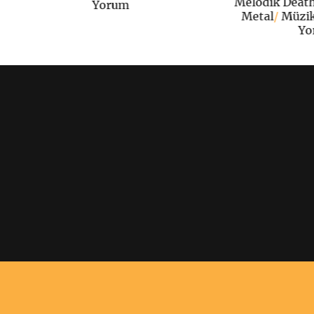
Melodik Deat
Yorum
Metal
/
Müzi
Yo