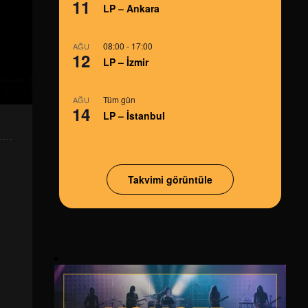
11
LP – Ankara
08:00
-
17:00
AĞU
12
LP – İzmir
Tüm gün
AĞU
14
LP – İstanbul
Takvimi görüntüle