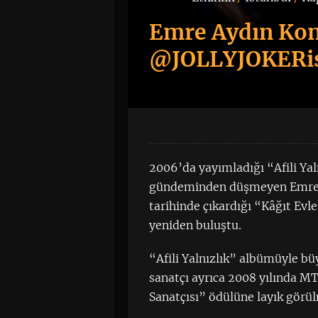
Emre Aydın Kons
@JOLLYJOKERi
2006’da yayımladığı “Afili Yal
gündeminden düşmeyen Emre Ay
tarihinde çıkardığı “Kâğıt Evl
yeniden buluştu.
“Afili Yalnızlık” albümüyle b
sanatçı ayrıca 2008 yılında M
Sanatçısı” ödülüne layık görü