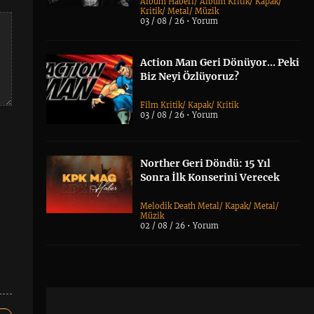
Albüm Haberi
/
Albüm Kritik
/
Kapak
/
Kritik
/
Metal
/
Müzik
03 / 08 / 26 •
Yorum
Action Man Geri Dönüyor… Peki
Biz Neyi Özlüyoruz?
Film Kritik
/
Kapak
/
Kritik
03 / 08 / 26 •
Yorum
Norther Geri Döndü: 15 Yıl
Sonra İlk Konserini Verecek
Melodik Death Metal
/
Kapak
/
Metal
/
Müzik
02 / 08 / 26 •
Yorum