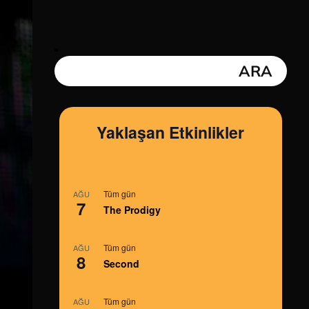
Yaklaşan Etkinlikler
Tüm gün
AĞU
7
The Prodigy
Tüm gün
AĞU
8
Second
Tüm gün
AĞU