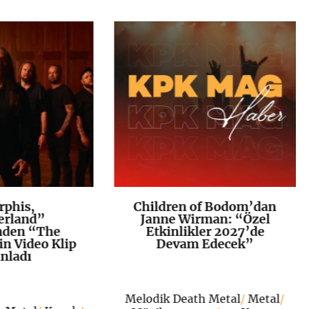
phis,
Children of Bodom’dan
K
+
K
+
erland”
Janne Wirman: “Özel
den “The
Etkinlikler 2027’de
in Video Klip
Devam Edecek”
nladı
Melodik Death Metal
/
Metal
/