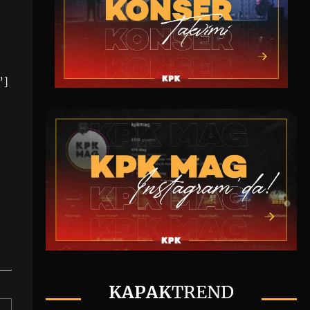
”]
KAPAK
TREND