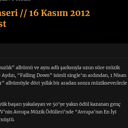
eri // 16 Kasım 2012
st
nızlık” albümü ve aynı adlı şarkısıyla uzun süre müzik
dın, “Falling Down” isimli single’ın ardından, 1 Nisan
er” albümüyle dört yıllık bir aradan sonra müzikseverlerle
üyük başarı yakalayan ve 50’ye yakın ödül kazanan genç
TV’nin Avrupa Müzik Ödülleri’nde “Avrupa’nın En İyi
lmüştü.