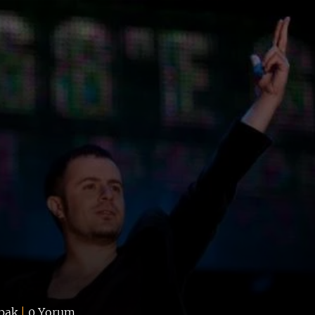
pak
|
0 Yorum