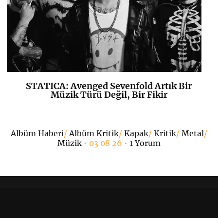
STATICA: Avenged Sevenfold Artık Bir
K
+
Müzik Türü Değil, Bir Fikir
•
Albüm Haberi
/
Albüm Kritik
/
Kapak
/
Kritik
/
Metal
/
Müzik
• 03 08 26 •
1 Yorum