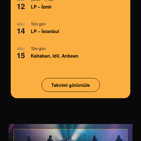
12
LP – İzmir
Tüm gün
AĞU
14
LP – İstanbul
Tüm gün
AĞU
15
Kaltaban, Idil, Anbean
Takvimi görüntüle