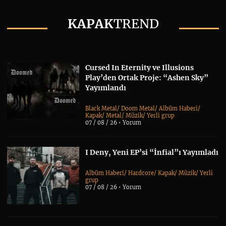
KAPAK
TREND
Cursed In Eternity ve Illusions
Play’den Ortak Proje: “Ashen Sky”
Yayımlandı
Black Metal
/
Doom Metal
/
Albüm Haberi
/
Kapak
/
Metal
/
Müzik
/
Yerli grup
07 / 08 / 26 •
Yorum
I Deny, Yeni EP’si “İnfial”ı Yayımladı
Albüm Haberi
/
Hardcore
/
Kapak
/
Müzik
/
Yerli
grup
07 / 08 / 26 •
Yorum