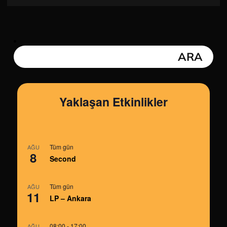
Yaklaşan Etkinlikler
Tüm gün
AĞU
8
Second
Tüm gün
AĞU
11
LP – Ankara
08:00
-
17:00
AĞU