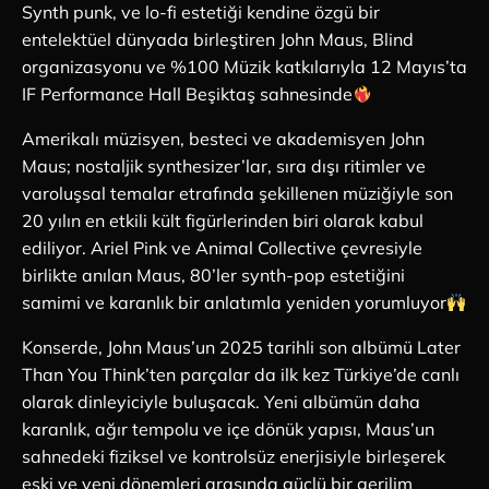
Synth punk, ve lo-fi estetiği kendine özgü bir
entelektüel dünyada birleştiren John Maus, Blind
organizasyonu ve %100 Müzik katkılarıyla 12 Mayıs’ta
IF Performance Hall Beşiktaş sahnesinde
Amerikalı müzisyen, besteci ve akademisyen John
Maus; nostaljik synthesizer’lar, sıra dışı ritimler ve
varoluşsal temalar etrafında şekillenen müziğiyle son
20 yılın en etkili kült figürlerinden biri olarak kabul
ediliyor. Ariel Pink ve Animal Collective çevresiyle
birlikte anılan Maus, 80’ler synth-pop estetiğini
samimi ve karanlık bir anlatımla yeniden yorumluyor
Konserde, John Maus’un 2025 tarihli son albümü Later
Than You Think’ten parçalar da ilk kez Türkiye’de canlı
olarak dinleyiciyle buluşacak. Yeni albümün daha
karanlık, ağır tempolu ve içe dönük yapısı, Maus’un
sahnedeki fiziksel ve kontrolsüz enerjisiyle birleşerek
eski ve yeni dönemleri arasında güçlü bir gerilim