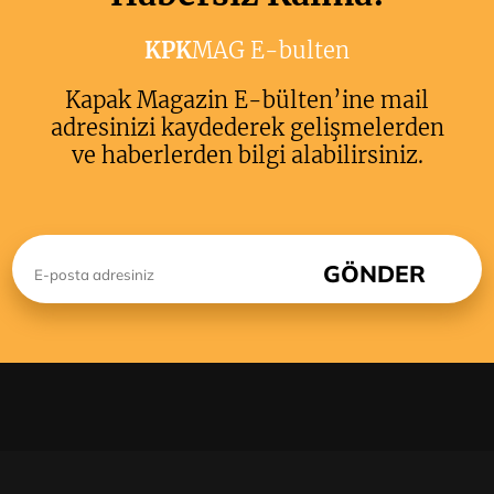
KPK
MAG E-bulten
Kapak Magazin E-bülten’ine mail
adresinizi kaydederek gelişmelerden
ve haberlerden bilgi alabilirsiniz.