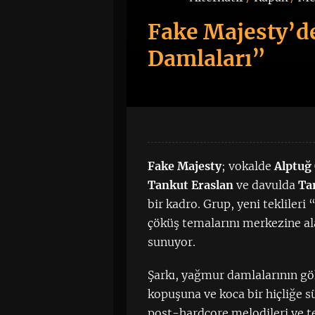
Fake Majesty’d
Damlaları”
Fake Majesty
; vokalde
Alptuğ
Tankut Eraslan
ve davulda
Ta
bir kadro. Grup, yeni teklileri
çöküş temalarını merkezine a
sunuyor.
Şarkı, yağmur damlalarının gö
kopuşuna ve koca bir hiçliğe s
post-hardcore melodileri ve t