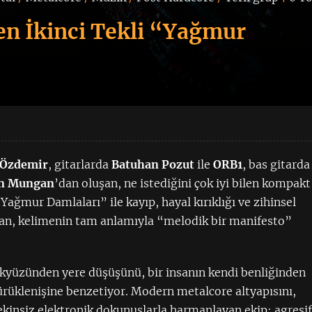
en İkinci Tekli “Yağmur
 Özdemir
, gitarlarda
Batuhan Pozut
ile
ORB1
, bas gitarda
n Mungan
’dan oluşan, ne istediğini çok iyi bilen kompakt
 “Yağmur Damlaları” ile kayıp, hayal kırıklığı ve zihinsel
lan, kelimenin tam anlamıyla “melodik bir manifesto”
kyüzünden yere düşüşünü, bir insanın kendi benliğinden
ürüklenişine benzetiyor. Modern metalcore altyapısını,
ekinsiz elektronik dokunuşlarla harmanlayan ekip; agresi