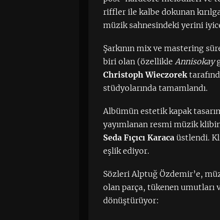
riffler ile kalbe dokunan kırı
müzik sahnesindeki yerini iyic
Şarkının mix ve mastering sür
biri olan (özellikle
Annisokay
g
Christoph Wieczorek
tarafın
stüdyolarında tamamlandı.
Albümün estetik kapak tasarı
yayımlanan resmi müzik klibi
Seda Fıçıcı Karaca
üstlendi. K
eşlik ediyor.
Sözleri Alptuğ Özdemir’e, müz
olan parça, tükenen umutları ve
dönüştürüyor: