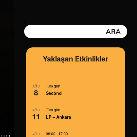
Yaklaşan Etkinlikler
Tüm gün
AĞU
8
Second
Tüm gün
AĞU
11
LP – Ankara
08:00
-
17:00
AĞU
orum