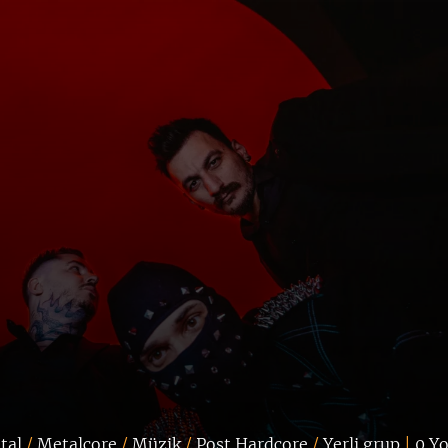
tal
/
Metalcore
/
Müzik
/
Post Hardcore
/
Yerli grup
|
0 Y