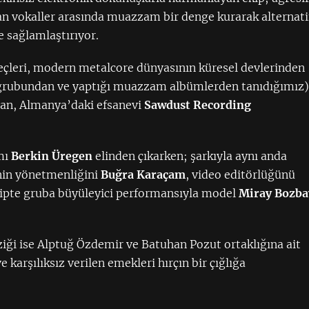
lgan vokaller arasında muazzam bir denge kurarak alternati
e sağlamlaştırıyor.
eçleri, modern metalcore dünyasının küresel devlerinden
rubundan ve yaptığı muazzam albümlerden tanıdığımız
dan, Almanya’daki efsanevi
Sawdust Recording
mı
Berkin Üregen
elinden çıkarken; şarkıyla aynı anda
nin yönetmenliğini
Buğra Karaçam
, video editörlüğünü
lipte gruba büyüleyici performansıyla model
Miray Bozba
iği ise Alptuğ Özdemir ve Batuhan Pozut ortaklığına ait
 karşılıksız verilen emekleri hırçın bir çığlığa