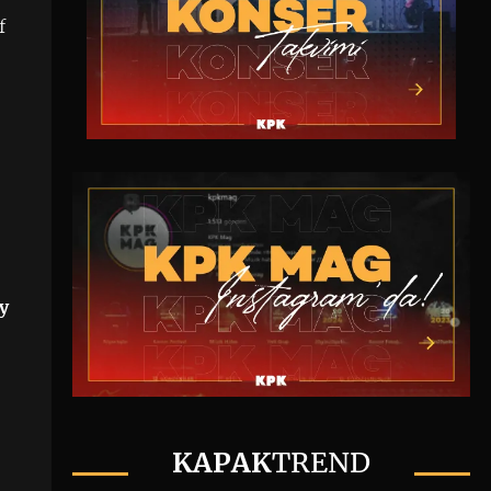
f
)
y
KAPAK
TREND