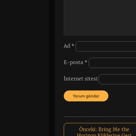
Ad
*
E-posta
*
İnternet sitesi
Önceki:
Bring Me the
Horizon Köklerine Geri