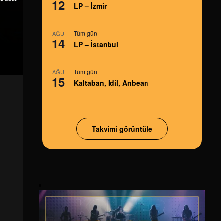
12
LP – İzmir
Tüm gün
AĞU
14
LP – İstanbul
Tüm gün
AĞU
15
Kaltaban, Idil, Anbean
Takvimi görüntüle
f