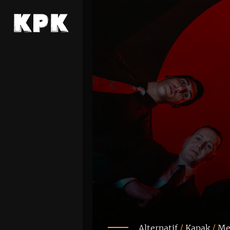
Alternatif
/
Kapak
/
Me