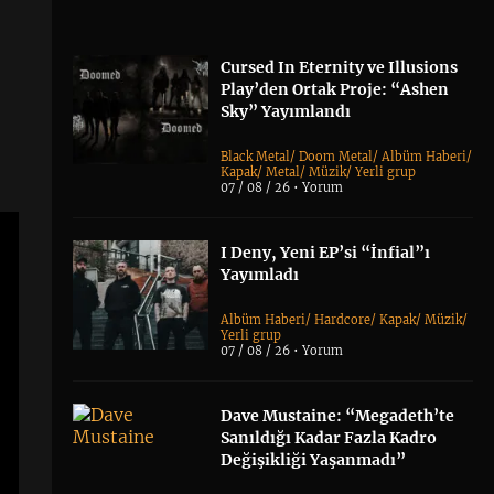
Cursed In Eternity ve Illusions
Play’den Ortak Proje: “Ashen
Sky” Yayımlandı
Black Metal
/
Doom Metal
/
Albüm Haberi
/
Kapak
/
Metal
/
Müzik
/
Yerli grup
07 / 08 / 26 •
Yorum
I Deny, Yeni EP’si “İnfial”ı
Yayımladı
Albüm Haberi
/
Hardcore
/
Kapak
/
Müzik
/
Yerli grup
07 / 08 / 26 •
Yorum
Dave Mustaine: “Megadeth’te
Sanıldığı Kadar Fazla Kadro
Değişikliği Yaşanmadı”