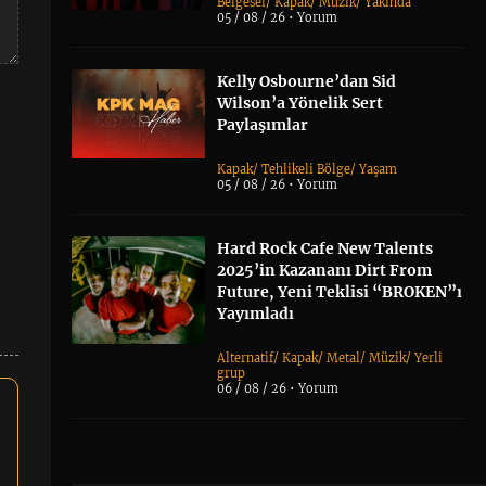
Belgesel
/
Kapak
/
Müzik
/
Yakında
05 / 08 / 26 •
Yorum
Kelly Osbourne’dan Sid
Wilson’a Yönelik Sert
Paylaşımlar
Kapak
/
Tehlikeli Bölge
/
Yaşam
05 / 08 / 26 •
Yorum
Hard Rock Cafe New Talents
2025’in Kazananı Dirt From
Future, Yeni Teklisi “BROKEN”ı
Yayımladı
Alternatif
/
Kapak
/
Metal
/
Müzik
/
Yerli
grup
06 / 08 / 26 •
Yorum