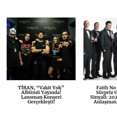
TİRAN, “Vakit Yok”
Faith No
K
+
Albümü Yayında!
Sürpriz 
Lansman Konseri
Sinyali: 20
Gerçekleşti!
Anlaşması