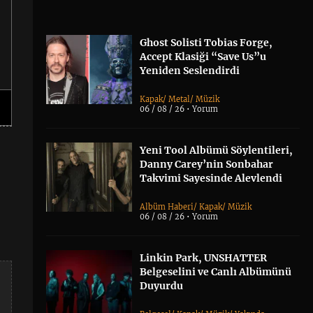
Ghost Solisti Tobias Forge,
Accept Klasiği “Save Us”u
Yeniden Seslendirdi
Kapak
/
Metal
/
Müzik
06 / 08 / 26 •
Yorum
Yeni Tool Albümü Söylentileri,
Danny Carey’nin Sonbahar
Takvimi Sayesinde Alevlendi
Albüm Haberi
/
Kapak
/
Müzik
06 / 08 / 26 •
Yorum
Linkin Park, UNSHATTER
Belgeselini ve Canlı Albümünü
Duyurdu