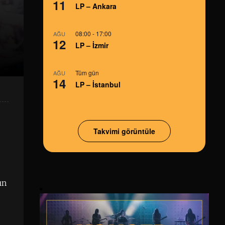
11
LP – Ankara
08:00
-
17:00
AĞU
12
LP – İzmir
Tüm gün
AĞU
14
LP – İstanbul
Takvimi görüntüle
ın