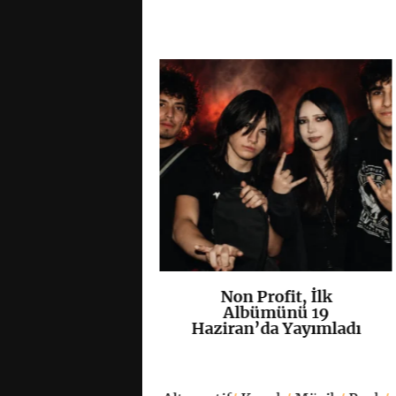
 Atlas, Yeni
Non Profit, İlk
K
+
K
+
si “Bıktım
Albümünü 19
larından”ı
Haziran’da Yayımladı
yımladı