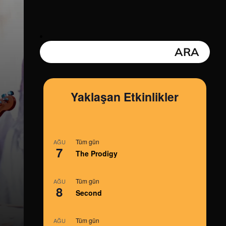
Yaklaşan Etkinlikler
Tüm gün
AĞU
7
The Prodigy
Tüm gün
AĞU
8
Second
Tüm gün
AĞU