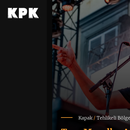
Kapak
/
Tehlikeli Bölg