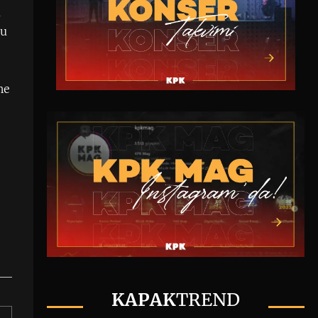
a
bu
e
ne
KAPAK
TREND