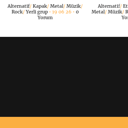
Alternatif
/
Kapak
/
Metal
/
Müzik
/
Alternatif
/
Et
Rock
/
Yerli grup
• 19 06 26 •
0
Metal
/
Müzik
/
R
Yorum
Yo