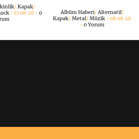
kinlik
/
Kapak
/
Albüm Haberi
/
Alternatif
/
ock
• 17 06 26 •
0
Kapak
/
Metal
/
Müzik
• 08 06 26
rum
•
0 Yorum