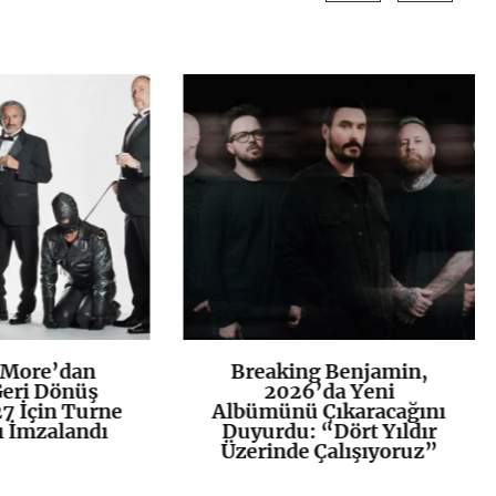
 More’dan
Breaking Benjamin,
K
+
K
+
Geri Dönüş
2026’da Yeni
27 İçin Turne
Albümünü Çıkaracağını
 İmzalandı
Duyurdu: “Dört Yıldır
Üzerinde Çalışıyoruz”