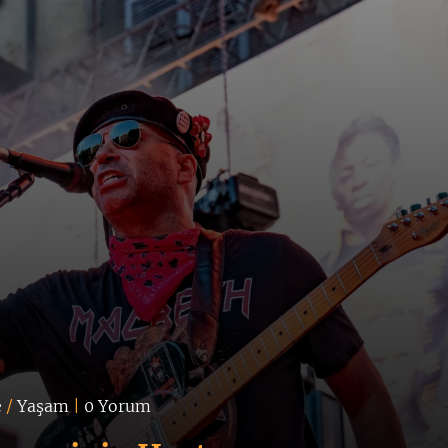
e
/
Yaşam
|
0 Yorum