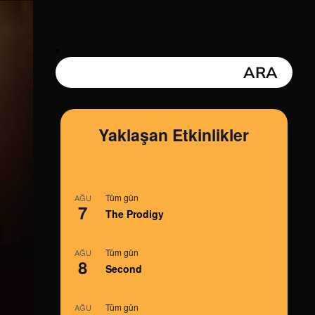
Yaklaşan Etkinlikler
Tüm gün
AĞU
7
The Prodigy
Tüm gün
AĞU
8
Second
Tüm gün
AĞU