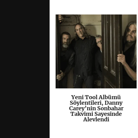
olisti Tobias
Yeni Tool Albümü
K
+
K
+
ccept Klasiği
Söylentileri, Danny
s”u Yeniden
Carey’nin Sonbahar
lendirdi
Takvimi Sayesinde
Alevlendi