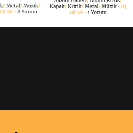
Albüm Haberi
/
Albüm Kritik
/
ak
/
Metal
/
Müzik
/
Kapak
/
Kritik
/
Metal
/
Müzik
• 03
 08 26 •
0 Yorum
08 26 •
1 Yorum