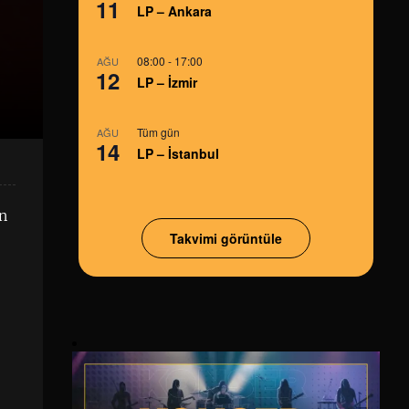
11
LP – Ankara
08:00
-
17:00
AĞU
12
LP – İzmir
Tüm gün
AĞU
14
LP – İstanbul
in
Takvimi görüntüle