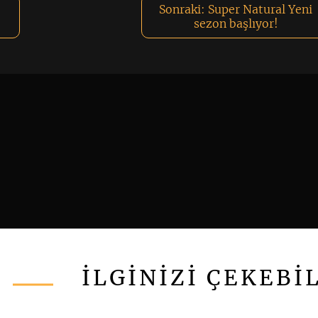
Sonraki:
Super Natural Yeni
sezon başlıyor!
İLGİNİZİ ÇEKEBİ