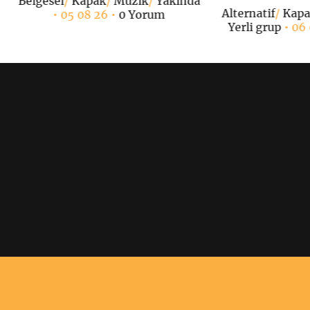
Belgesel
/
Kapak
/
Müzik
/
Yakında
Alternatif
/
Kap
• 05 08 26 •
0 Yorum
Yerli grup
• 06