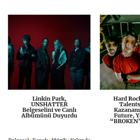
Linkin Park,
Hard Roc
K
+
UNSHATTER
Talents
Belgeselini ve Canlı
Kazananı
Albümünü Duyurdu
Future, Y
“BROKEN”ı