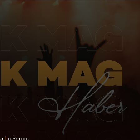
eo
|
0 Yorum