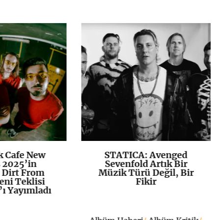
k Cafe New
STATICA: Avenged
K
+
K
+
 2025’in
Sevenfold Artık Bir
 Dirt From
Müzik Türü Değil, Bir
eni Teklisi
Fikir
 Yayımladı