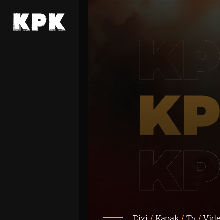
Dizi
/
Kapak
/
Tv
/
Vid