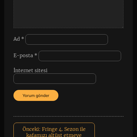
Ad
*
E-posta
*
İnternet sitesi
Önceki:
Fringe 4. Sezon ile
kafamızı altüst etmeye