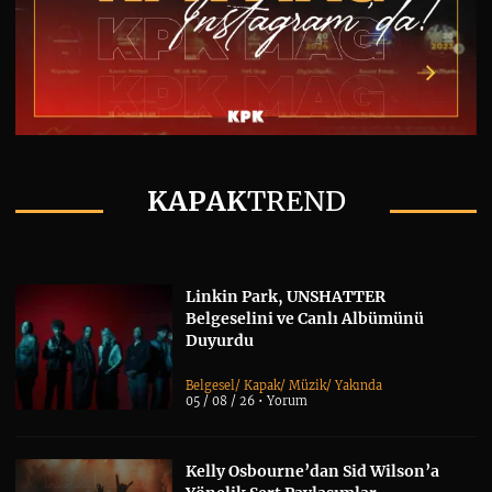
KAPAK
TREND
Linkin Park, UNSHATTER
Belgeselini ve Canlı Albümünü
Duyurdu
Belgesel
/
Kapak
/
Müzik
/
Yakında
05 / 08 / 26 •
Yorum
Kelly Osbourne’dan Sid Wilson’a