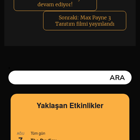
devam ediyor!
Sonraki:
Max Payne 3
Tanıtım filmi yayınlandı
Yaklaşan Etkinlikler
Tüm gün
AĞU
7