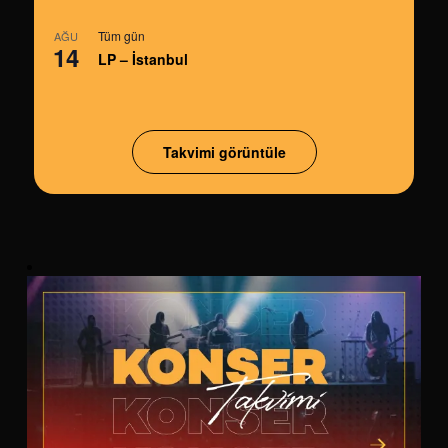
Tüm gün
AĞU
14
LP – İstanbul
Takvimi görüntüle