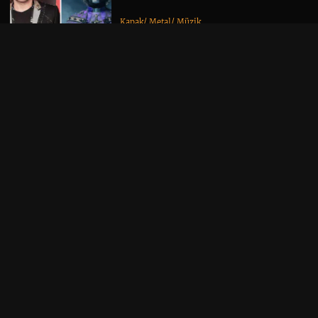
Kapak
/
Metal
/
Müzik
06 / 08 / 26 •
Yorum
Yeni Tool Albümü Söylentileri,
Danny Carey’nin Sonbahar Takvimi
Sayesinde Alevlendi
Albüm Haberi
/
Kapak
/
Müzik
06 / 08 / 26 •
Yorum