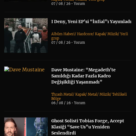
07 / 08 / 26 •
Yorum
I Deny, Yeni EP’si “İnfial”ı Yayımladı
Albüm Haberi
/
Hardcore
/
Kapak
/
Müzik
/
Yerli
grup
07 / 08 / 26 •
Yorum
Dave Mustaine: “Megadeth’te
Sanıldığı Kadar Fazla Kadro
Değişikliği Yaşanmadı”
Thrash Metal
/
Kapak
/
Metal
/
Müzik
/
Tehlikeli
Bölge
06 / 08 / 26 •
Yorum
Ghost Solisti Tobias Forge, Accept
Klasiği “Save Us”u Yeniden
Seslendirdi