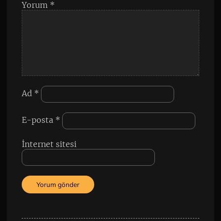
Yorum
*
Ad
*
E-posta
*
İnternet sitesi