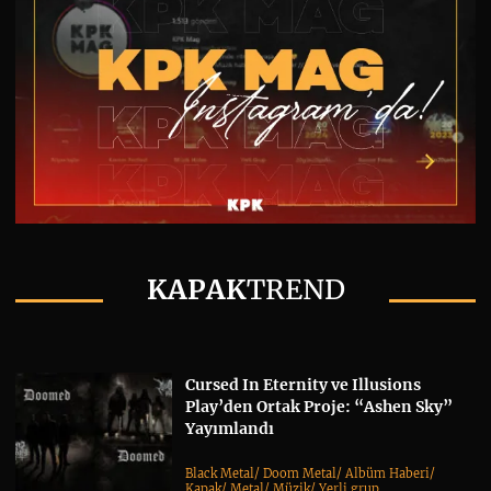
KAPAK
TREND
Cursed In Eternity ve Illusions
Play’den Ortak Proje: “Ashen Sky”
Yayımlandı
Black Metal
/
Doom Metal
/
Albüm Haberi
/
Kapak
/
Metal
/
Müzik
/
Yerli grup