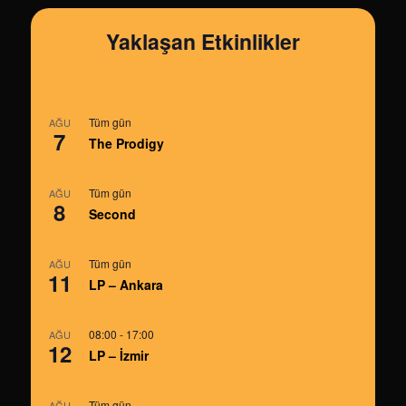
Yaklaşan Etkinlikler
Tüm gün
AĞU
7
The Prodigy
Tüm gün
AĞU
8
Second
Tüm gün
AĞU
11
LP – Ankara
08:00
-
17:00
AĞU
12
LP – İzmir
Tüm gün
AĞU