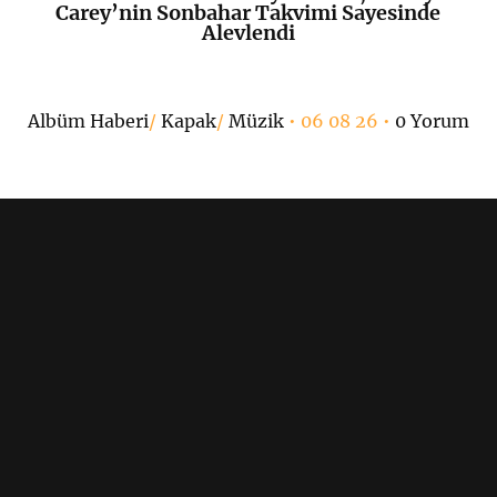
K
+
Carey’nin Sonbahar Takvimi Sayesinde
Alevlendi
Albüm Haberi
/
Kapak
/
Müzik
• 06 08 26 •
0 Yorum