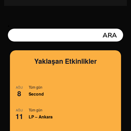
Yaklaşan Etkinlikler
Tüm gün
AĞU
8
Second
Tüm gün
AĞU
11
LP – Ankara