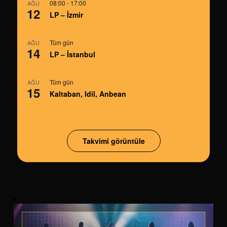
08:00
-
17:00
AĞU
12
LP – İzmir
Tüm gün
AĞU
14
LP – İstanbul
Tüm gün
AĞU
15
Kaltaban, Idil, Anbean
Takvimi görüntüle