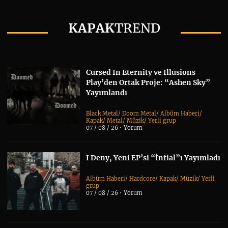
KAPAK
TREND
Cursed In Eternity ve Illusions
Play’den Ortak Proje: “Ashen Sky”
Yayımlandı
Black Metal
/
Doom Metal
/
Albüm Haberi
/
Kapak
/
Metal
/
Müzik
/
Yerli grup
07 / 08 / 26 •
Yorum
I Deny, Yeni EP’si “İnfial”ı Yayımladı
Albüm Haberi
/
Hardcore
/
Kapak
/
Müzik
/
Yerli
grup
07 / 08 / 26 •
Yorum