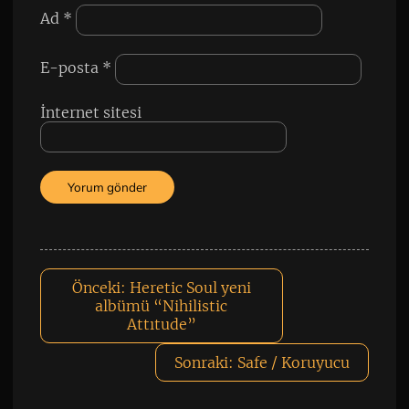
Ad
*
E-posta
*
İnternet sitesi
Önceki:
Heretic Soul yeni
albümü “Nihilistic
Attıtude”
Sonraki:
Safe / Koruyucu