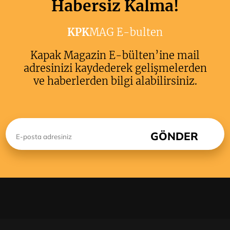
Habersiz Kalma!
KPK
MAG E-bulten
Kapak Magazin E-bülten’ine mail
adresinizi kaydederek gelişmelerden
ve haberlerden bilgi alabilirsiniz.