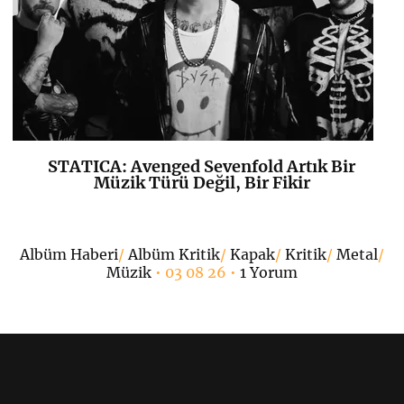
STATICA: Avenged Sevenfold Artık Bir
K
+
Müzik Türü Değil, Bir Fikir
•
Albüm Haberi
/
Albüm Kritik
/
Kapak
/
Kritik
/
Metal
/
Müzik
• 03 08 26 •
1 Yorum