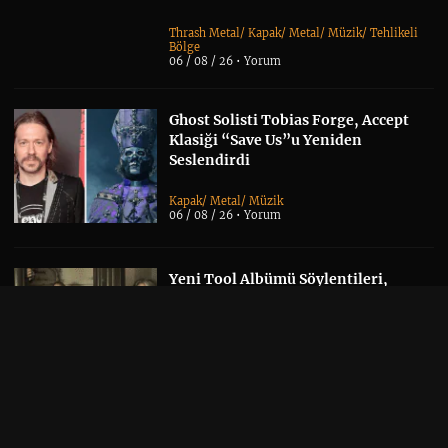
Thrash Metal
/
Kapak
/
Metal
/
Müzik
/
Tehlikeli
Bölge
06 / 08 / 26 •
Yorum
Ghost Solisti Tobias Forge, Accept
Klasiği “Save Us”u Yeniden
Seslendirdi
Kapak
/
Metal
/
Müzik
06 / 08 / 26 •
Yorum
Yeni Tool Albümü Söylentileri,
Danny Carey’nin Sonbahar Takvimi
Sayesinde Alevlendi
Albüm Haberi
/
Kapak
/
Müzik
06 / 08 / 26 •
Yorum