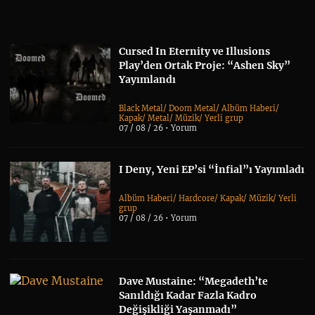
Cursed In Eternity ve Illusions
Play’den Ortak Proje: “Ashen Sky”
Yayımlandı
Black Metal
/
Doom Metal
/
Albüm Haberi
/
Kapak
/
Metal
/
Müzik
/
Yerli grup
07 / 08 / 26 •
Yorum
I Deny, Yeni EP’si “İnfial”ı Yayımladı
Albüm Haberi
/
Hardcore
/
Kapak
/
Müzik
/
Yerli
grup
07 / 08 / 26 •
Yorum
Dave Mustaine: “Megadeth’te
Sanıldığı Kadar Fazla Kadro
Değişikliği Yaşanmadı”