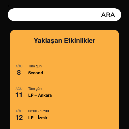
Yaklaşan Etkinlikler
Tüm gün
AĞU
8
Second
Tüm gün
AĞU
11
LP – Ankara
08:00
-
17:00
AĞU
12
LP – İzmir