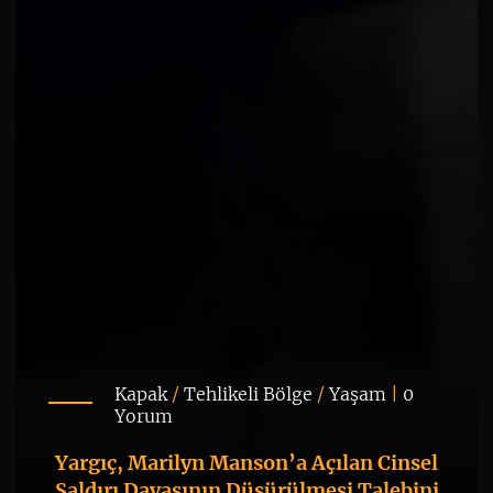
Kapak
/
Tehlikeli Bölge
/
Yaşam
|
0
Yorum
Yargıç, Marilyn Manson’a Açılan Cinsel
Saldırı Davasının Düşürülmesi Talebini