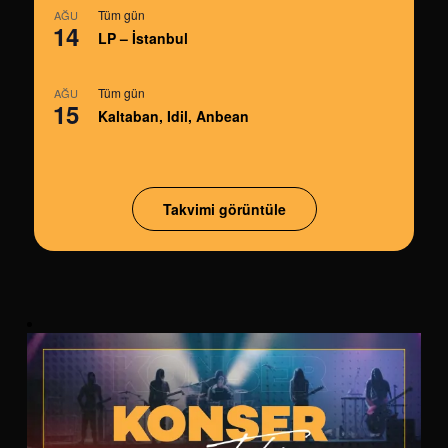
Tüm gün
AĞU
14
LP – İstanbul
Tüm gün
AĞU
15
Kaltaban, Idil, Anbean
Takvimi görüntüle